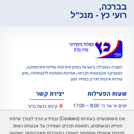
בברכה,
רועי כץ - מנכ"ל
החברה המובילה בישראל במתן פתרונות שילוח ולוגיסטיקה,
המעניקה מקצוענות וקדמה, אמינות ונאמנות ללקוחותיה, מתן
שירות איכותי ואדיב במחיר הגון.
שעות הפעילות
יצירת קשר
ימים א׳ עד ה׳: 8:00 – 17:00
קיבוץ גבעת ברנר
08-9449999
יום ו׳: 8:00 – 12:00
אנו משתמשים בעוגיות (Cookies) ובמידע טכני לצורך שיפור
ליצירת קשר לחץ כאן
חוויית המשתמש, התאמת תכנים ושמירה על אבטחת האתר.
חפשו אותנו ברשתות
פרטים אישיים שתמסור יישמרו במערכות מאובטחות, ישמשו